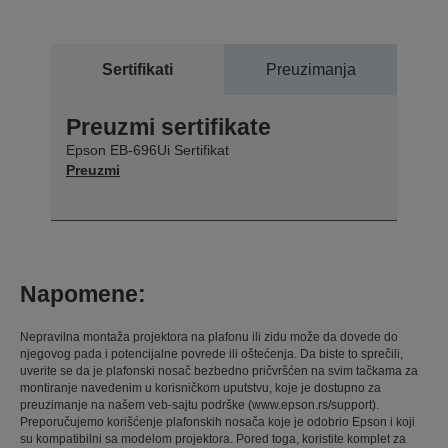
Sertifikati
Preuzimanja
Preuzmi sertifikate
Epson EB-696Ui Sertifikat
Preuzmi
Napomene:
Nepravilna montaža projektora na plafonu ili zidu može da dovede do
njegovog pada i potencijalne povrede ili oštećenja. Da biste to sprečili,
uverite se da je plafonski nosač bezbedno pričvršćen na svim tačkama za
montiranje navedenim u korisničkom uputstvu, koje je dostupno za
preuzimanje na našem veb-sajtu podrške (www.epson.rs/support).
Preporučujemo korišćenje plafonskih nosača koje je odobrio Epson i koji
su kompatibilni sa modelom projektora. Pored toga, koristite komplet za