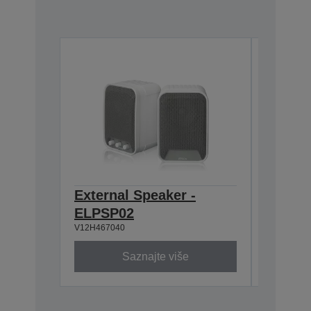
External Speaker -
Air Fil
ELPSP02
EB-4xx
V12H467040
V13H134A
Saznajte više