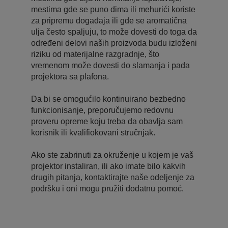
mestima gde se puno dima ili mehurići koriste
za pripremu događaja ili gde se aromatična
ulja često spaljuju, to može dovesti do toga da
određeni delovi naših proizvoda budu izloženi
riziku od materijalne razgradnje, što
vremenom može dovesti do slamanja i pada
projektora sa plafona.
Da bi se omogućilo kontinuirano bezbedno
funkcionisanje, preporučujemo redovnu
proveru opreme koju treba da obavlja sam
korisnik ili kvalifiokovani stručnjak.
Ako ste zabrinuti za okruženje u kojem je vaš
projektor instaliran, ili ako imate bilo kakvih
drugih pitanja, kontaktirajte naše odeljenje za
podršku i oni mogu pružiti dodatnu pomoć.