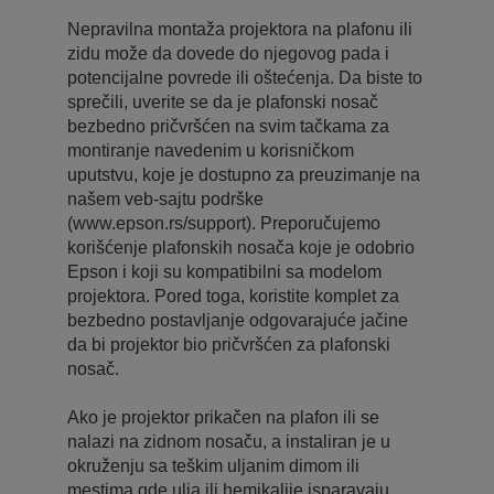
Nepravilna montaža projektora na plafonu ili
zidu može da dovede do njegovog pada i
potencijalne povrede ili oštećenja. Da biste to
sprečili, uverite se da je plafonski nosač
bezbedno pričvršćen na svim tačkama za
montiranje navedenim u korisničkom
uputstvu, koje je dostupno za preuzimanje na
našem veb-sajtu podrške
(www.epson.rs/support). Preporučujemo
korišćenje plafonskih nosača koje je odobrio
Epson i koji su kompatibilni sa modelom
projektora. Pored toga, koristite komplet za
bezbedno postavljanje odgovarajuće jačine
da bi projektor bio pričvršćen za plafonski
nosač.
Ako je projektor prikačen na plafon ili se
nalazi na zidnom nosaču, a instaliran je u
okruženju sa teškim uljanim dimom ili
mestima gde ulja ili hemikalije isparavaju,