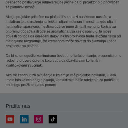
bezbedno postavljanje odgovarajuće jačine da bi projektor bio pričvršćen
za plafonski nosač.
Ako je projektor prikačen na plafon ili se nalazi na zidnom nosaču, a
instaliran je u okruženju sa teškim uljanim dimom ili mestima gde ulja ili
hemikalije isparavaju, mestima gde se puno dima ili mehurići koriste za
pripremu događaja ili gde se aromatična ulja često spaljuju, to može
dovesti do toga da određeni delovi naših proizvoda budu izloženi riziku od
materijalne razgradnje, što vremenom može dovesti do slamanja i pada
projektora sa plafona.
Da bi se omogućilo kontinuirano bezbedno funkcionisanje, preporučujemo
redovnu proveru opreme koju treba da obavlja sam korisnik ili
kvalifiokovani stručnjak.
Ako ste zabrinuti za okruženje u kojem je vaš projektor instaliran, ili ako
imate bilo kakvih drugih pitanja, kontaktirajte naše odeljenje za podršku i
oni mogu pružiti dodatnu pomoć.
Pratite nas