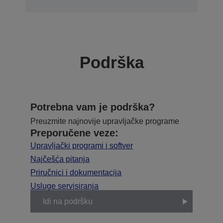
Podrška
Potrebna vam je podrška?
Preuzmite najnovije upravljačke programe
Preporučene veze:
Upravljački programi i softver
Najčešća pitanja
Priručnici i dokumentacija
Usluge servisiranja
Idi na podršku