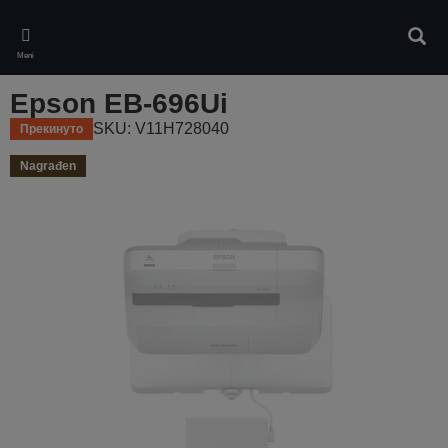
Skip
to
Pretr
main
Meni
content
Epson EB-696Ui
SKU: V11H728040
Прекинуто
Nagrađen