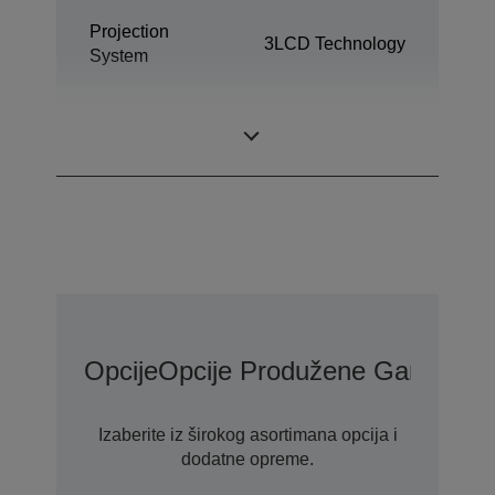
Projection
3LCD Technology
System
0,67 inch with
LCD Panel
MLA (D10)
Opcije
Opcije Produžene Garancije
Izaberite iz širokog asortimana opcija i
dodatne opreme.