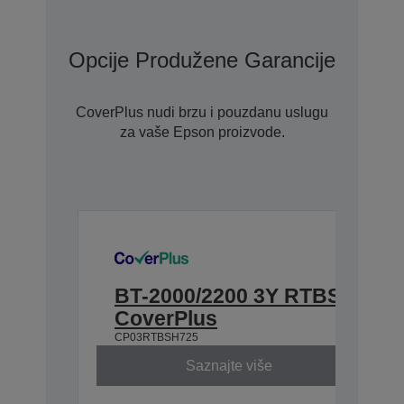
Opcije Produžene Garancije Uz Co
CoverPlus nudi brzu i pouzdanu uslugu
za vaše Epson proizvode.
BT-2000/2200 3Y RTBS
CoverPlus
CP03RTBSH725
Saznajte više