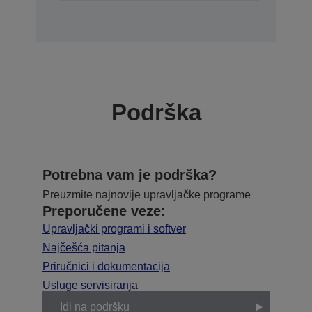
Podrška
Potrebna vam je podrška?
Preuzmite najnovije upravljačke programe
Preporučene veze:
Upravljački programi i softver
Najčešća pitanja
Priručnici i dokumentacija
Usluge servisiranja
Idi na podršku