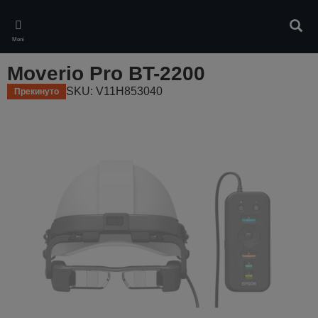
Skip
to
Pretr
main
Meni
content
Moverio Pro BT-2200
SKU: V11H853040
Прекинуто