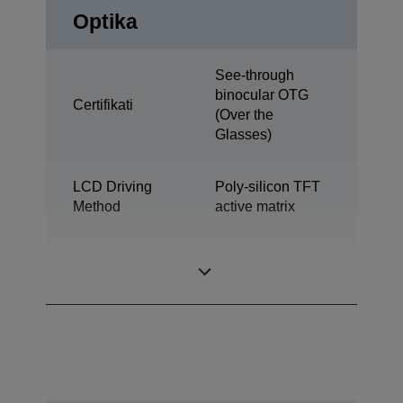
Optika
See-through
binocular OTG
Certifikati
(Over the
Glasses)
LCD Driving
Poly-silicon TFT
Method
active matrix
0,42 inch wide
LCD size
panel (16:9)