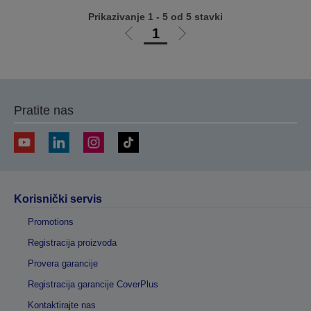
Prikazivanje 1 - 5 od 5 stavki
1
Idi
Idi
na
na
prethodnu
sledeću
stranicu
stranicu
Pratite nas
Korisnički servis
Promotions
Registracija proizvoda
Provera garancije
Registracija garancije CoverPlus
Kontaktirajte nas