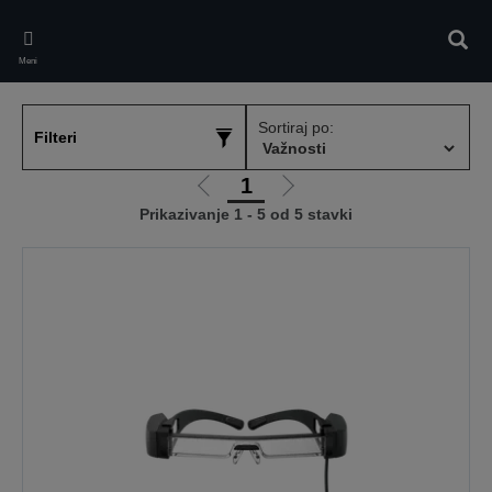
Skip
to
Pretr
main
Meni
content
Sortiraj po:
Filteri
1
Idi
Idi
Prikazivanje 1 - 5 od 5 stavki
na
na
prethodnu
sledeću
stranicu
stranicu