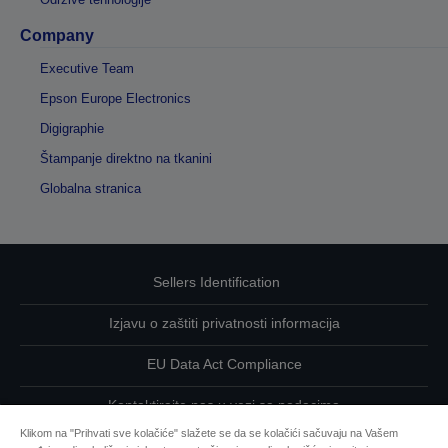
Company
Executive Team
Epson Europe Electronics
Digigraphie
Štampanje direktno na tkanini
Globalna stranica
Sellers Identification
Izjavu o zaštiti privatnosti informacija
EU Data Act Compliance
Kontaktirajte nas u vezi sa podacima
Klikom na "Prihvati sve kolačiće" slažete se da se kolačići sačuvaju na Vašem
Informacije o kolačićima