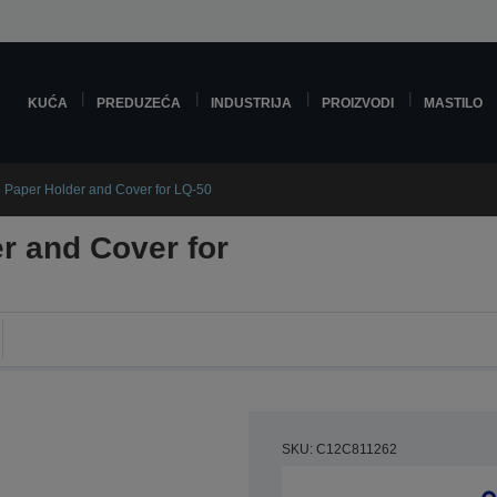
KUĆA
PREDUZEĆA
INDUSTRIJA
PROIZVODI
MASTILO
 Paper Holder and Cover for LQ-50
r and Cover for
SKU: C12C811262