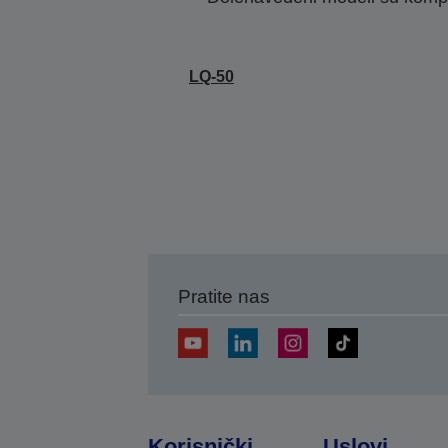
LQ-50
Pratite nas
Korisnički
Uslovi