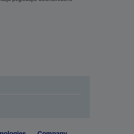
nologies
Company