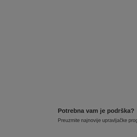
Potrebna vam je podrška?
Preuzmite najnovije upravljačke pr