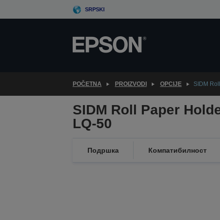
Skip
SRPSKI
to
main
content
POČETNA
PROIZVODI
OPCIJE
SIDM Roll
SIDM Roll Paper Holde
LQ-50
Подршка
Компатибилност