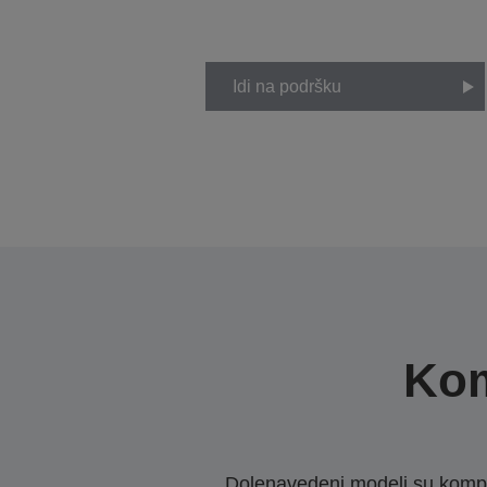
Idi na podršku
Kom
Dolenavedeni modeli su kompat