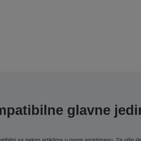
patibilne glavne jedi
ibilni sa nekim artiklima u ovom asortimanu. Za više d