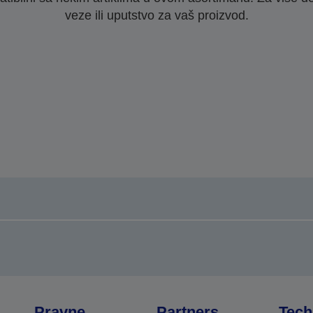
veze ili uputstvo za vaš proizvod.
Pravne
Partners
Tech