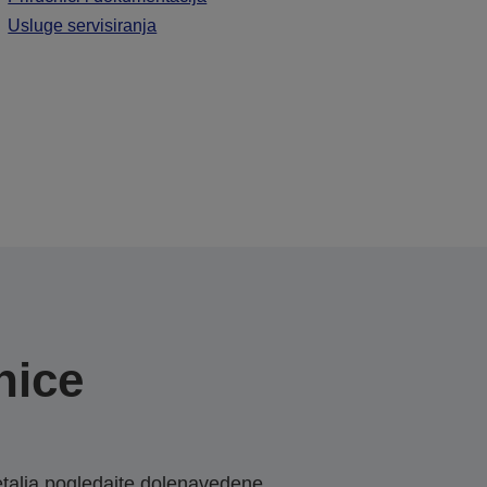
Usluge servisiranja
nice
etalja pogledajte dolenavedene