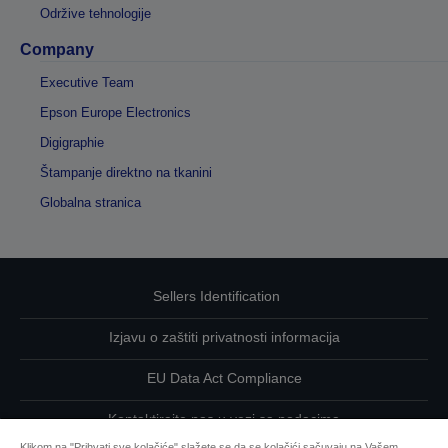
Održive tehnologije
Company
Executive Team
Epson Europe Electronics
Digigraphie
Štampanje direktno na tkanini
Globalna stranica
Sellers Identification
Izjavu o zaštiti privatnosti informacija
EU Data Act Compliance
Kontaktirajte nas u vezi sa podacima
Klikom na "Prihvati sve kolačiće" slažete se da se kolačići sačuvaju na Vašem