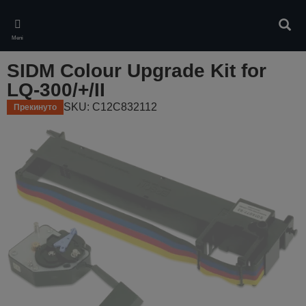
Skip
to
Pretr
main
Meni
content
SIDM Colour Upgrade Kit for
LQ-300/+/II
SKU: C12C832112
Прекинуто