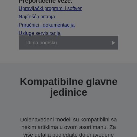
Preporučene veze:
Upravljački programi i softver
Najčešća pitanja
Priručnici i dokumentacija
Usluge servisiranja
Idi na podršku
Kompatibilne glavne
jedinice
Dolenavedeni modeli su kompatibilni sa
nekim artiklima u ovom asortimanu. Za
više detalja pogledajte dolenavedene