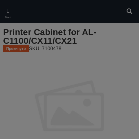
Skip
to
Pretr
main
Meni
content
Printer Cabinet for AL-
C1100/CX11/CX21
SKU: 7100478
Прекинуто