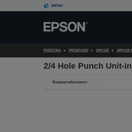
Skip
SRPSKI
to
main
content
POČETNA
PROIZVODI
OPCIJE
OPCIJE 
2/4 Hole Punch Unit-i
Компатибилност