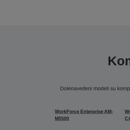
Kom
Dolenavedeni modeli su kompat
WorkForce Enterprise AM-
Wo
M5500
C4