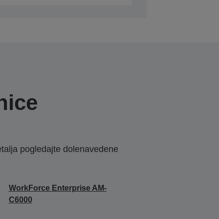
nice
etalja pogledajte dolenavedene
WorkForce Enterprise​ AM-
C6000​