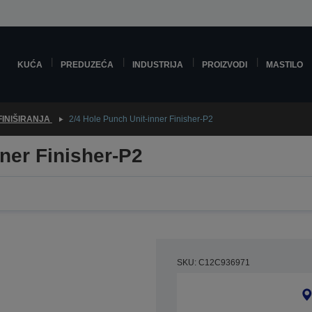
KUĆA
PREDUZEĆA
INDUSTRIJA
PROIZVODI
MASTILO
FINIŠIRANJA
2/4 Hole Punch Unit-inner Finisher-P2
nner Finisher-P2
SKU: C12C936971