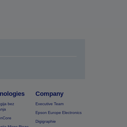
nologies
Company
gija bez
Executive Team
nja
Epson Europe Electronics
onCore
Digigraphie
gija Micro Piezo