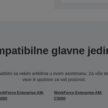
patibilne glavne jedi
ibilni sa nekim artiklima u ovom asortimanu. Za više d
veze ili uputstvo za vaš proizvod.
rkForce Enterprise​ AM-
WorkForce Enterprise​ AM-
000​
C5000​