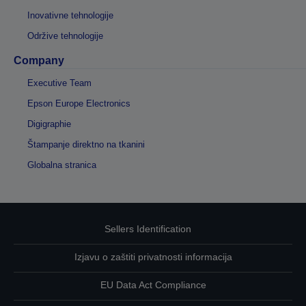
Inovativne tehnologije
Održive tehnologije
Company
Executive Team
Epson Europe Electronics
Digigraphie
Štampanje direktno na tkanini
Globalna stranica
Sellers Identification
Izjavu o zaštiti privatnosti informacija
EU Data Act Compliance