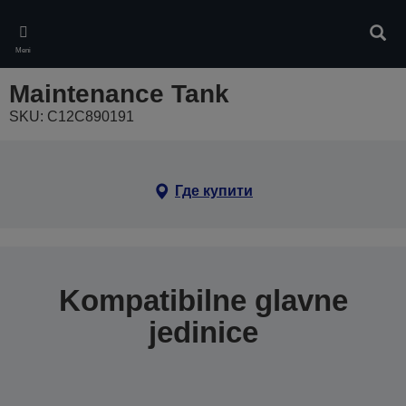
Skip
to
Pretr
main
Meni
content
Maintenance Tank
SKU: C12C890191
Где купити
Kompatibilne glavne
jedinice