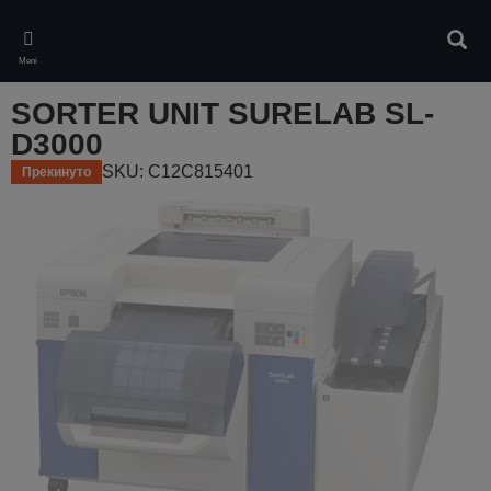
Skip
to
Pretr
main
Meni
content
SORTER UNIT SURELAB SL-
D3000
SKU: C12C815401
Прекинуто