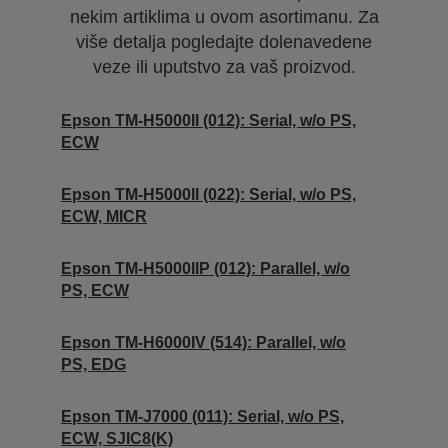
nekim artiklima u ovom asortimanu. Za
više detalja pogledajte dolenavedene
veze ili uputstvo za vaš proizvod.
Epson TM-H5000II (012): Serial, w/o PS,
ECW
Epson TM-H5000II (022): Serial, w/o PS,
ECW, MICR
Epson TM-H5000IIP (012): Parallel, w/o
PS, ECW
Epson TM-H6000IV (514): Parallel, w/o
PS, EDG
Epson TM-J7000 (011): Serial, w/o PS,
ECW, SJIC8(K)