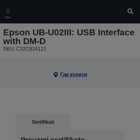
Skip
to
Pretr
main
Meni
content
Epson UB-U02III: USB Interface
with DM-D
SKU: C32C824121
Где купити
Sertifikati
Preuzmi sertifikate