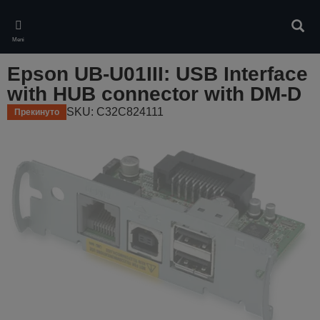
Skip
to
Pretr
main
Meni
content
Epson UB-U01III: USB Interface
with HUB connector with DM-D
SKU: C32C824111
Прекинуто