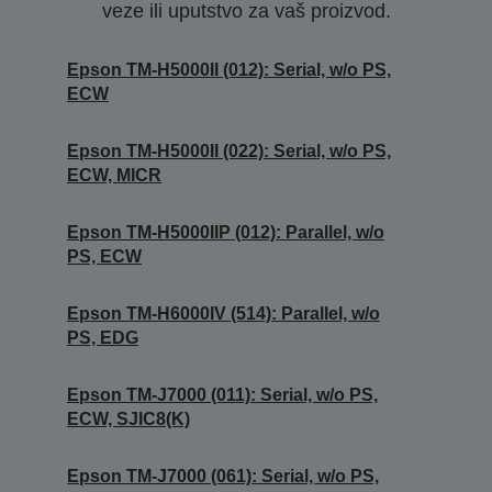
veze ili uputstvo za vaš proizvod.
Epson TM-H5000II (012): Serial, w/o PS,
ECW
Epson TM-H5000II (022): Serial, w/o PS,
ECW, MICR
Epson TM-H5000IIP (012): Parallel, w/o
PS, ECW
Epson TM-H6000IV (514): Parallel, w/o
PS, EDG
Epson TM-J7000 (011): Serial, w/o PS,
ECW, SJIC8(K)
Epson TM-J7000 (061): Serial, w/o PS,