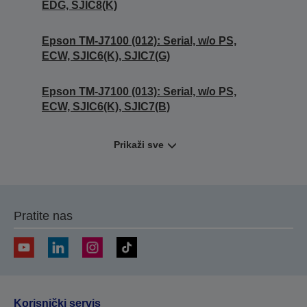
EDG, SJIC8(K)
Epson TM-J7100 (012): Serial, w/o PS,
ECW, SJIC6(K), SJIC7(G)
Epson TM-J7100 (013): Serial, w/o PS,
ECW, SJIC6(K), SJIC7(B)
Prikaži sve
Pratite nas
Korisnički servis