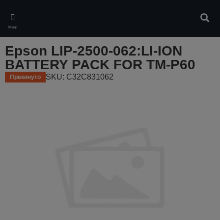
Skip
to
Pretr
main
Meni
content
Epson LIP-2500-062:LI-ION
BATTERY PACK FOR TM-P60
SKU: C32C831062
Прекинуто