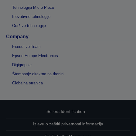
Tehnologija Micro Piezo
Inovativne tehnologije
Održive tehnologije
Company
Executive Team
Epson Europe Electronics
Digigraphie
Štampanje direktno na tkanini
Globalna stranica
Sellers Identification
Izjavu o zaštiti privatnosti informacija