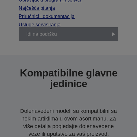
Najčešća pitanja
Priručnici i dokumentacija
Usluge servisiranja
Idi na podršku
Kompatibilne glavne
jedinice
Dolenavedeni modeli su kompatibilni sa
nekim artiklima u ovom asortimanu. Za
više detalja pogledajte dolenavedene
veze ili uputstvo za vaš proizvod.