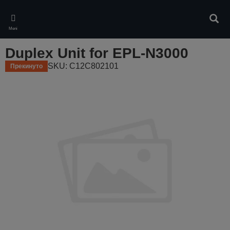
Skip
to
Pretr
main
Meni
content
Duplex Unit for EPL-N3000
SKU: C12C802101
Прекинуто