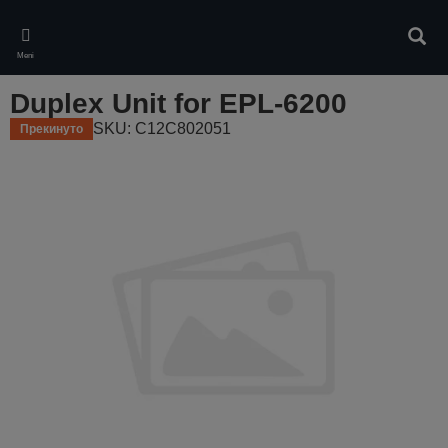
Skip
to
Pretr
main
Meni
content
Duplex Unit for EPL-6200
SKU: C12C802051
Прекинуто