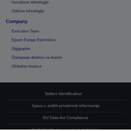
Inovativne tehnologije
Održive tehnologije
Company
Executive Team
Epson Europe Electronics
Digigraphie
Štampanje direktno na tkanini
Globalna stranica
Sellers Identification
Izjavu o zaštiti privatnosti informacija
EU Data Act Compliance
Kontaktirajte nas u vezi sa podacima