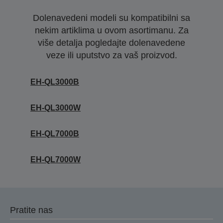
Dolenavedeni modeli su kompatibilni sa
nekim artiklima u ovom asortimanu. Za
više detalja pogledajte dolenavedene
veze ili uputstvo za vaš proizvod.
EH-QL3000B
EH-QL3000W
EH-QL7000B
EH-QL7000W
Pratite nas