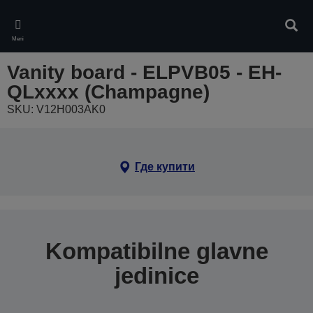
Skip
to
Pretr
main
Meni
content
Vanity board - ELPVB05 - EH-
QLxxxx (Champagne)
SKU: V12H003AK0
Где купити
Kompatibilne glavne
jedinice