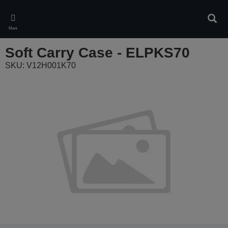
Skip
to
Pretr
main
Meni
content
Soft Carry Case - ELPKS70
SKU: V12H001K70