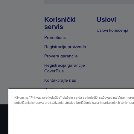
Korisnički
Uslovi
servis
Uslovi korišćenja
Promotions
Registracija proizvoda
Provera garancije
Registracija garancije
CoverPlus
Kontaktirajte nas
Pretraga trgovaca
Klikom na "Prihvati sve kolačiće" slažete se da se kolačići sačuvaju na Vašem uređ
poboljšanja iskustva pretraživanja, analize korišćenja sajta i marketinških aktivnost
Sellers Identification
Izjavu o zaštiti privat
Zal