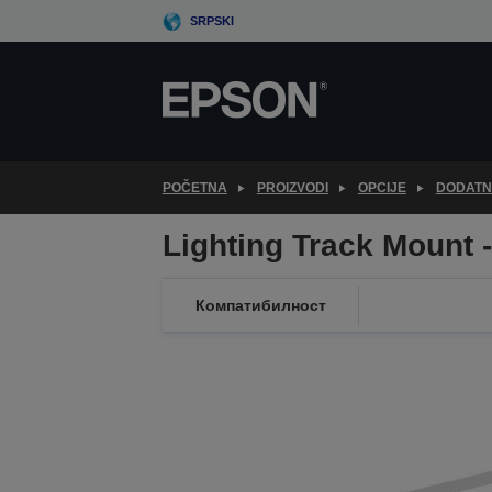
Skip
SRPSKI
to
main
content
POČETNA
PROIZVODI
OPCIJE
DODATN
Lighting Track Mount
Компатибилност