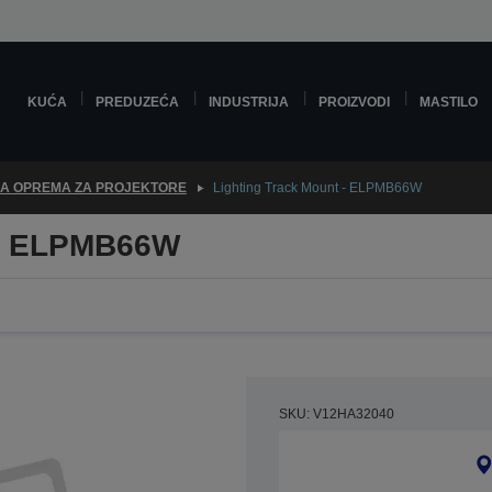
KUĆA
PREDUZEĆA
INDUSTRIJA
PROIZVODI
MASTILO
A OPREMA ZA PROJEKTORE
Lighting Track Mount - ELPMB66W
 - ELPMB66W
SKU: V12HA32040