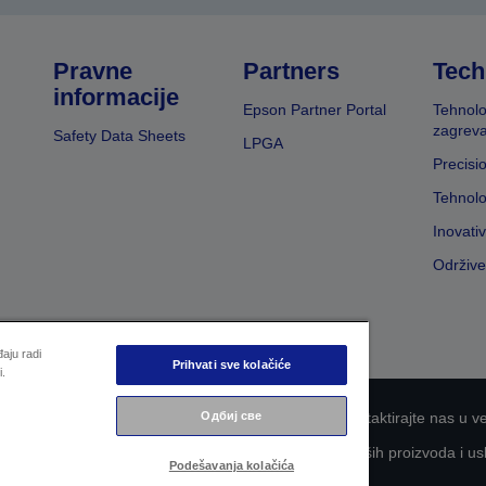
Pravne
Partners
Tech
informacije
Epson Partner Portal
Tehnolo
zagreva
Safety Data Sheets
LPGA
Precisi
Tehnolo
Inovati
Održive
aju radi
Prihvati sve kolačiće
i.
nosti informacija
EU Data Act Compliance
Kontaktirajte nas u v
Одбиј све
aganje kompanije Epson za što veću pristupačnost naših proizvoda i us
Podešavanja kolačića