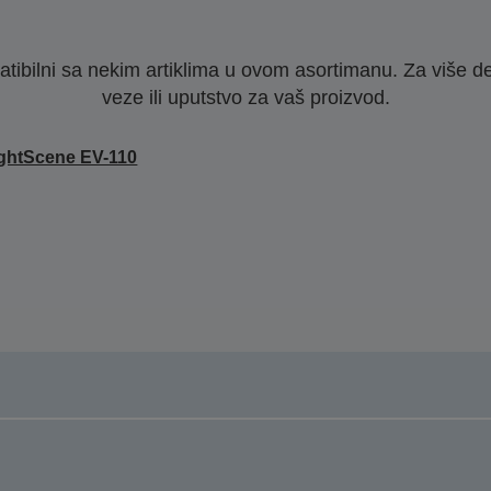
ibilni sa nekim artiklima u ovom asortimanu. Za više d
veze ili uputstvo za vaš proizvod.
ghtScene EV-110