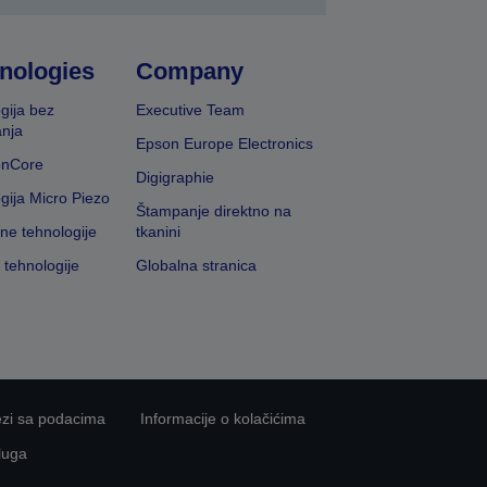
nologies
Company
gija bez
Executive Team
nja
Epson Europe Electronics
onCore
Digigraphie
gija Micro Piezo
Štampanje direktno na
vne tehnologije
tkanini
 tehnologije
Globalna stranica
ezi sa podacima
Informacije o kolačićima
luga