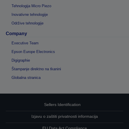
Tehnologija Micro Piezo
Inovativne tehnologije
Održive tehnologije
Company
Executive Team
Epson Europe Electronics
Digigraphie
Štampanje direktno na tkanini
Globalna stranica
Sellers Identification
Izjavu o zaštiti privatnosti informacija
EU Data Act Compliance