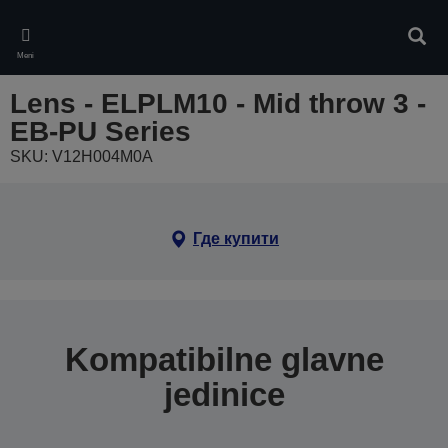
Skip
to
Pretr
main
Meni
content
Lens - ELPLM10 - Mid throw 3 -
EB-PU Series
SKU: V12H004M0A
Где купити
Kompatibilne glavne
jedinice