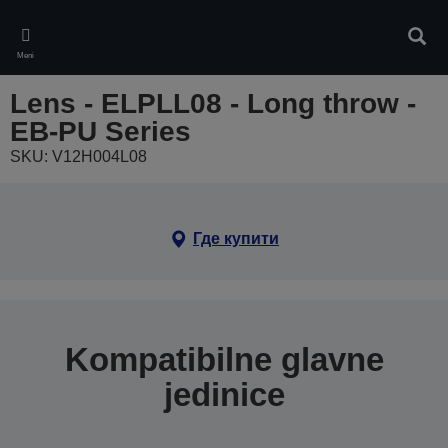
Skip
to
Pretr
main
Meni
content
Lens - ELPLL08 - Long throw -
EB-PU Series
SKU: V12H004L08
Где купити
Kompatibilne glavne
jedinice