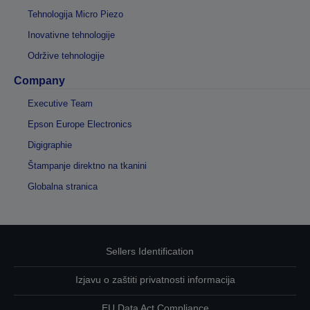
Tehnologija Micro Piezo
Inovativne tehnologije
Održive tehnologije
Company
Executive Team
Epson Europe Electronics
Digigraphie
Štampanje direktno na tkanini
Globalna stranica
Sellers Identification
Izjavu o zaštiti privatnosti informacija
EU Data Act Compliance