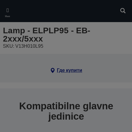
Skip
to
Pretr
main
Meni
content
Lamp - ELPLP95 - EB-
2xxx/5xxx
SKU: V13H010L95
Где купити
Kompatibilne glavne
jedinice