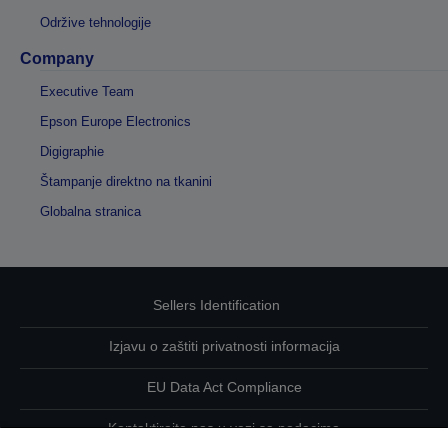
Održive tehnologije
Company
Executive Team
Epson Europe Electronics
Digigraphie
Štampanje direktno na tkanini
Globalna stranica
Sellers Identification
Izjavu o zaštiti privatnosti informacija
EU Data Act Compliance
Kontaktirajte nas u vezi sa podacima