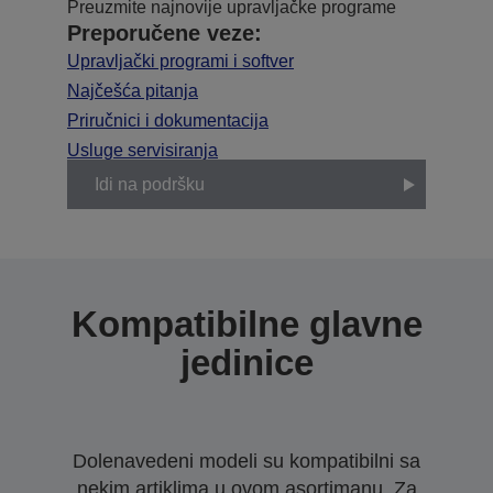
Preuzmite najnovije upravljačke programe
Preporučene veze:
Upravljački programi i softver
Najčešća pitanja
Priručnici i dokumentacija
Usluge servisiranja
Idi na podršku
Kompatibilne glavne
jedinice
Dolenavedeni modeli su kompatibilni sa
nekim artiklima u ovom asortimanu. Za