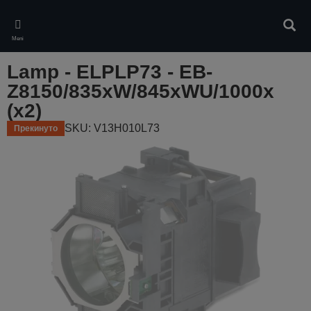
Skip
to
Pretr
main
Meni
content
Lamp - ELPLP73 - EB-
Z8150/835xW/845xWU/1000x
(x2)
SKU: V13H010L73
Прекинуто