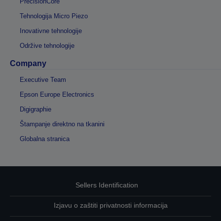
PrecisionCore
Tehnologija Micro Piezo
Inovativne tehnologije
Održive tehnologije
Company
Executive Team
Epson Europe Electronics
Digigraphie
Štampanje direktno na tkanini
Globalna stranica
Sellers Identification
Izjavu o zaštiti privatnosti informacija