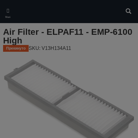
Skip
to
Pretr
main
Meni
content
Air Filter - ELPAF11 - EMP-6100
High
SKU: V13H134A11
Прекинуто