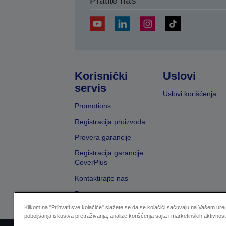
Pratite nas
Korisnički
Uslovi
servis
Uslovi korišćenja
Promotions
Registracija proizvoda
Provera garancije
Registracija garancije
CoverPlus
Kontaktirajte nas
Pretraga trgovaca
Klikom na "Prihvati sve kolačiće" slažete se da se kolačići sačuvaju na Vašem uređ
poboljšanja iskustva pretraživanja, analize korišćenja sajta i marketinških aktivnost