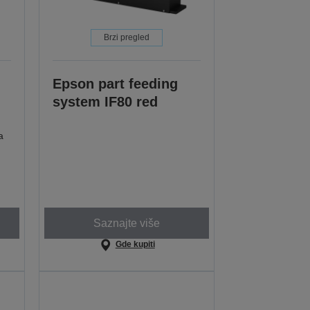
Brzi pregled
Epson part feeding
system IF80 red
a
Saznajte više
Gde kupiti