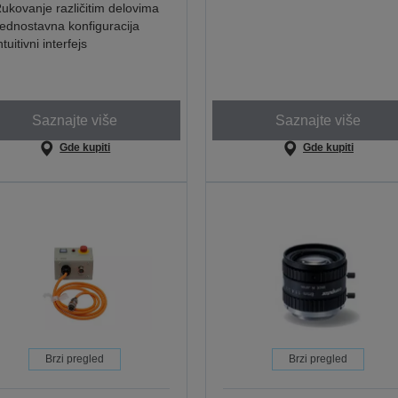
ukovanje različitim delovima
ednostavna konfiguracija
ntuitivni interfejs
Saznajte više
Saznajte više
Gde kupiti
Gde kupiti
Brzi pregled
Brzi pregled