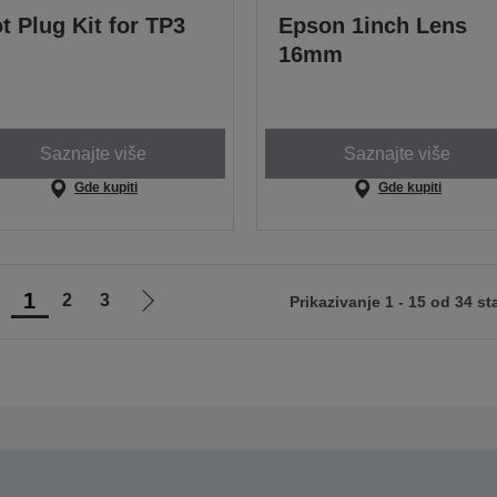
t Plug Kit for TP3
Epson 1inch Lens
16mm
Saznajte više
Saznajte više
Gde kupiti
Gde kupiti
1
2
3
Prikazivanje 1 - 15 od 34 st
di
Idi
na
na
rethodnu
sledeću
tranicu
stranicu