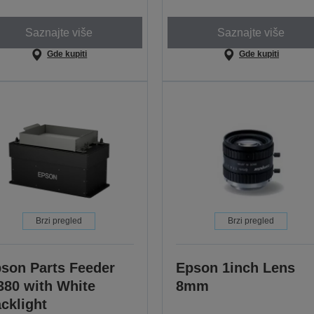
Saznajte više
Saznajte više
Gde kupiti
Gde kupiti
Brzi pregled
Brzi pregled
son Parts Feeder
Epson 1inch Lens
380 with White
8mm
cklight