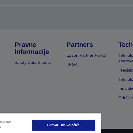
Pravne
Partners
Tech
informacije
Epson Partner Portal
Tehnolo
zagreva
Safety Data Sheets
LPGA
Precisi
Tehnolo
Inovati
Održive
aju radi
Prihvati sve kolačiće
i.