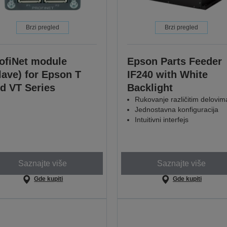
Brzi pregled
Brzi pregled
ofiNet module
Epson Parts Feeder
lave) for Epson T
IF240 with White
d VT Series
Backlight
Rukovanje različitim delovim
Jednostavna konfiguracija
Intuitivni interfejs
Saznajte više
Saznajte više
Gde kupiti
Gde kupiti