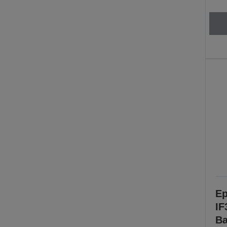
Ep
IF
Ba