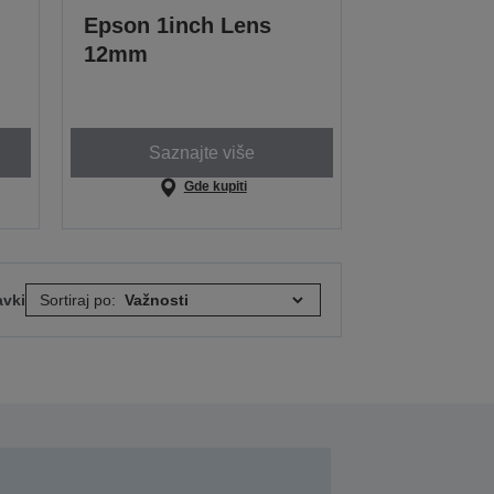
Epson 1inch Lens
12mm
Saznajte više
Gde kupiti
avki
Sortiraj po: