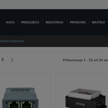
KUĆA
PREDUZEĆA
INDUSTRIJA
PROIZVODI
MASTILO
Robot Peripherals
3
Prikazivanje 1 - 15 od 34 st
Idi
na
sledeću
stranicu