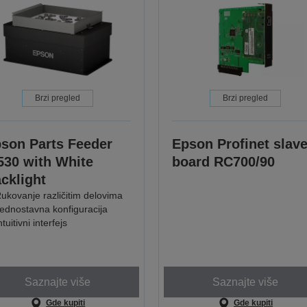
Brzi pregled
Brzi pregled
son Parts Feeder
Epson Profinet slav
530 with White
board RC700/90
cklight
ukovanje različitim delovima
ednostavna konfiguracija
ntuitivni interfejs
Saznajte više
Saznajte više
Gde kupiti
Gde kupiti