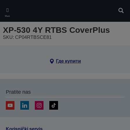
Skip
to
Pretr
main
Meni
content
XP-530 4Y RTBS CoverPlus
SKU: CP04RTBSCE81
Где купити
Pratite nas
Korisnički servis