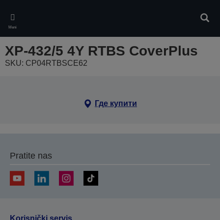
Skip
to
Pretr
main
Meni
content
XP-432/5 4Y RTBS CoverPlus
SKU: CP04RTBSCE62
Где купити
Pratite nas
Korisnički servis