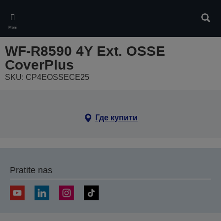
Skip
to
Pretr
main
Meni
content
WF-R8590 4Y Ext. OSSE
CoverPlus
SKU: CP4EOSSECE25
Где купити
Pratite nas