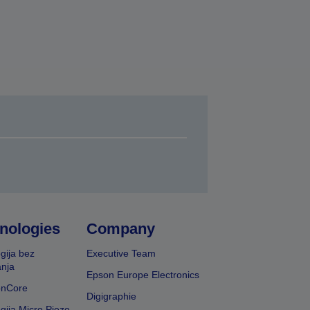
nologies
Company
gija bez
Executive Team
nja
Epson Europe Electronics
onCore
Digigraphie
gija Micro Piezo