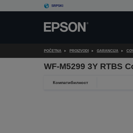
Skip
SRPSKI
to
main
content
POČETNA
PROIZVODI
GARANCIJA
CO
WF-M5299 3Y RTBS C
Компатибилност