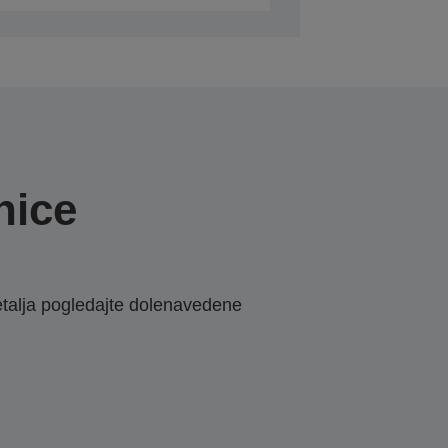
nice
etalja pogledajte dolenavedene