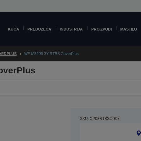
KUĆA
PREDUZEĆA
INDUSTRIJA
PROIZVODI
MASTILO
VERPLUS
WF-M5299 3Y RTBS CoverPlus
overPlus
SKU: CP03RTBSCG07