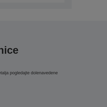
nice
etalja pogledajte dolenavedene