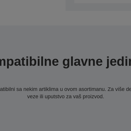
patibilne glavne jedi
ibilni sa nekim artiklima u ovom asortimanu. Za više d
veze ili uputstvo za vaš proizvod.