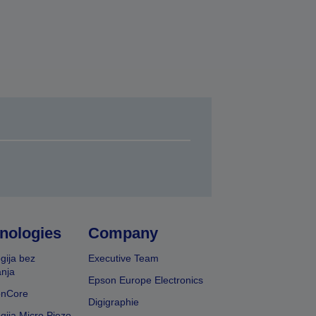
nologies
Company
gija bez
Executive Team
nja
Epson Europe Electronics
onCore
Digigraphie
gija Micro Piezo