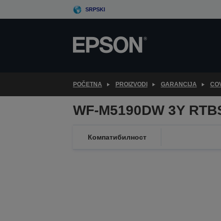
Skip
SRPSKI
to
main
content
POČETNA
PROIZVODI
GARANCIJA
CO
WF-M5190DW 3Y RTBS
Компатибилност