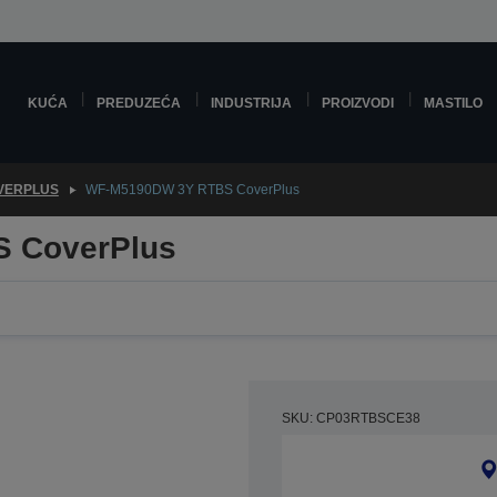
KUĆA
PREDUZEĆA
INDUSTRIJA
PROIZVODI
MASTILO
VERPLUS
WF-M5190DW 3Y RTBS CoverPlus
 CoverPlus
SKU: CP03RTBSCE38