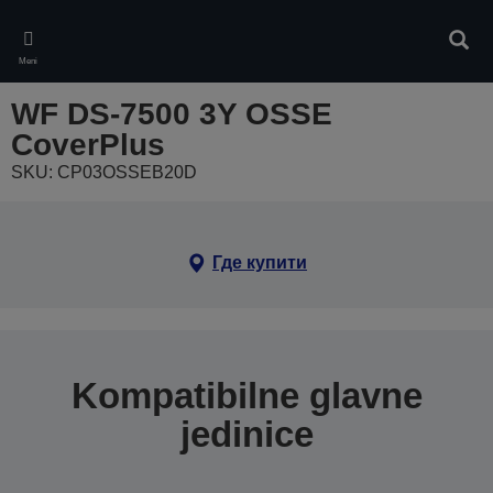
Skip
to
Pretr
main
Meni
content
WF DS-7500 3Y OSSE
CoverPlus
SKU: CP03OSSEB20D
Где купити
Kompatibilne glavne
jedinice