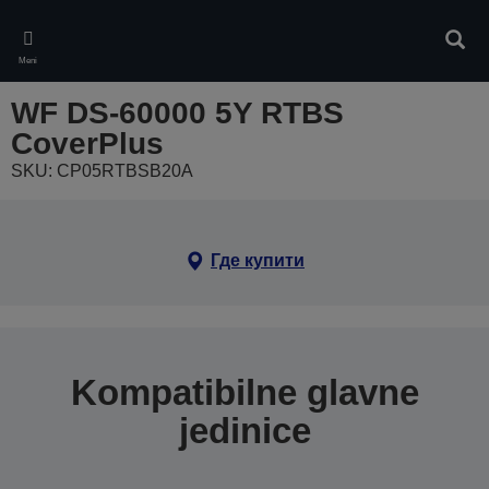
Skip
to
Pretr
main
Meni
content
WF DS-60000 5Y RTBS
CoverPlus
SKU: CP05RTBSB20A
Где купити
Kompatibilne glavne
jedinice