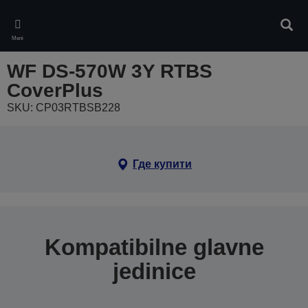
Skip
to
Pretr
main
Meni
content
WF DS-570W 3Y RTBS
CoverPlus
SKU: CP03RTBSB228
Где купити
Kompatibilne glavne
jedinice