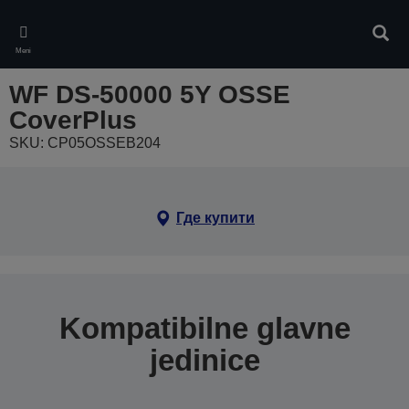
Skip
to
Pretr
main
Meni
content
WF DS-50000 5Y OSSE
CoverPlus
SKU: CP05OSSEB204
Где купити
Kompatibilne glavne
jedinice