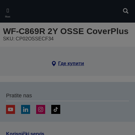
Skip
to
Pretr
main
Meni
content
WF-C869R 2Y OSSE CoverPlus
SKU: CP02OSSECF34
Где купити
Pratite nas
Korisnički servis