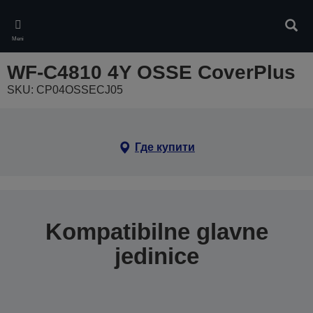
Skip
to
Pretr
main
Meni
content
WF-C4810 4Y OSSE CoverPlus
SKU: CP04OSSECJ05
Где купити
Kompatibilne glavne
jedinice