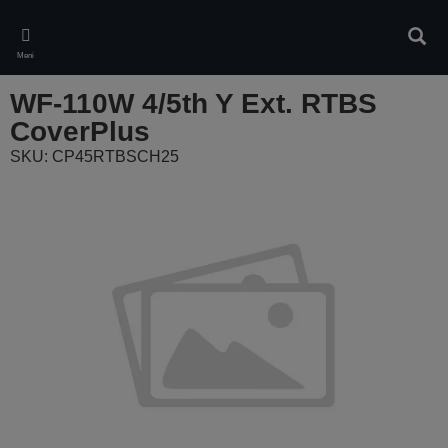
Skip
to
Pretr
main
Meni
content
WF-110W 4/5th Y Ext. RTBS
CoverPlus
SKU: CP45RTBSCH25