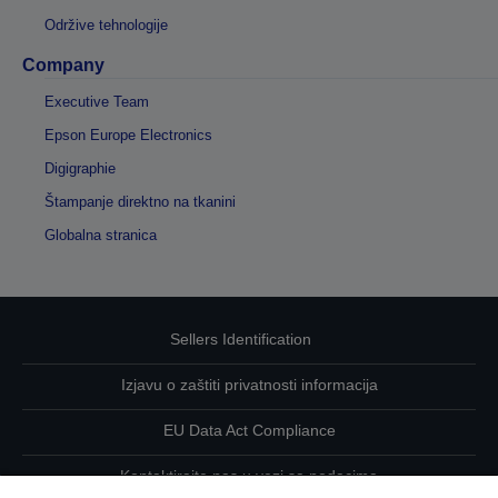
Održive tehnologije
Company
Executive Team
Epson Europe Electronics
Digigraphie
Štampanje direktno na tkanini
Globalna stranica
Sellers Identification
Izjavu o zaštiti privatnosti informacija
EU Data Act Compliance
Kontaktirajte nas u vezi sa podacima