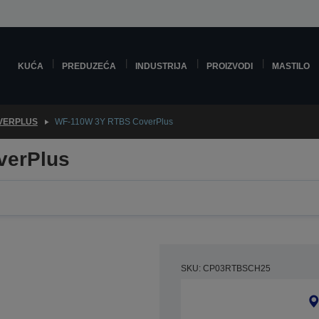
KUĆA
PREDUZEĆA
INDUSTRIJA
PROIZVODI
MASTILO
VERPLUS
WF-110W 3Y RTBS CoverPlus
verPlus
SKU: CP03RTBSCH25