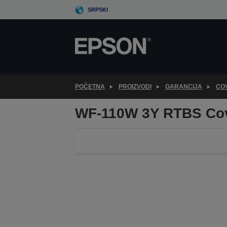
Skip
SRPSKI
to
main
content
POČETNA
PROIZVODI
GARANCIJA
CO
WF-110W 3Y RTBS Co