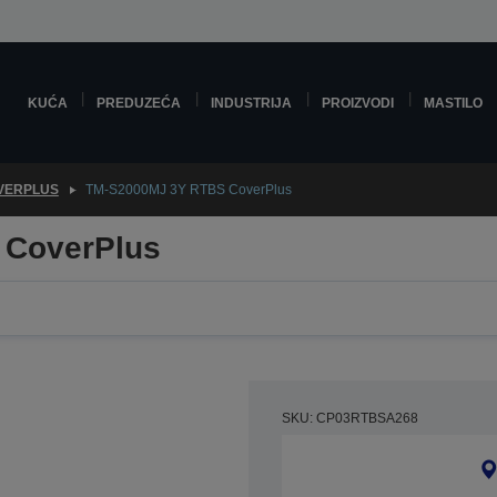
KUĆA
PREDUZEĆA
INDUSTRIJA
PROIZVODI
MASTILO
VERPLUS
TM-S2000MJ 3Y RTBS CoverPlus
 CoverPlus
SKU: CP03RTBSA268