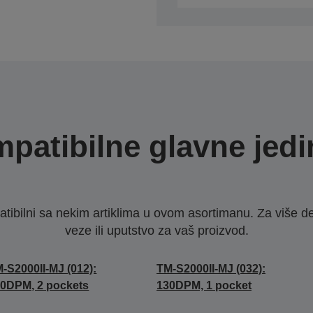
patibilne glavne jedi
ibilni sa nekim artiklima u ovom asortimanu. Za više d
veze ili uputstvo za vaš proizvod.
-S2000II-MJ (012):
TM-S2000II-MJ (032):
0DPM, 2 pockets
130DPM, 1 pocket