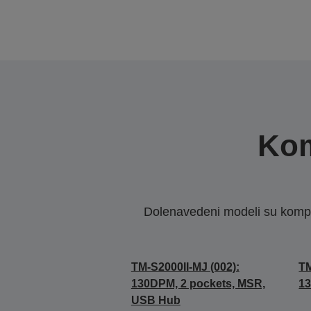
Kom
Dolenavedeni modeli su kompat
TM-S2000II-MJ (002):
TM
130DPM, 2 pockets, MSR,
13
USB Hub