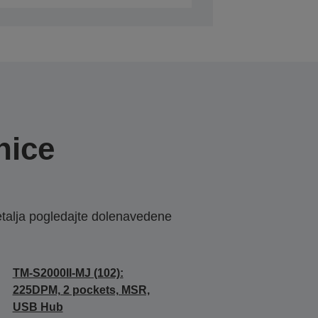
nice
etalja pogledajte dolenavedene
TM-S2000II-MJ (102):
225DPM, 2 pockets, MSR,
USB Hub