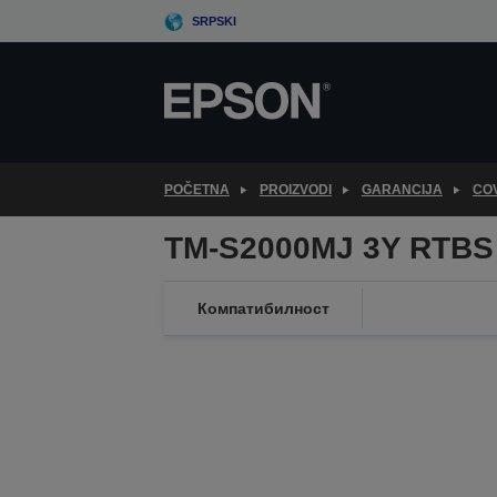
Skip
SRPSKI
to
main
content
POČETNA
PROIZVODI
GARANCIJA
CO
TM-S2000MJ 3Y RTBS
Компатибилност