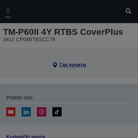
Skip
to
Pretr
main
Meni
content
TM-P60II 4Y RTBS CoverPlus
SKU: CP04RTBSCC79
Где купити
Pratite nas
Korisnički servis