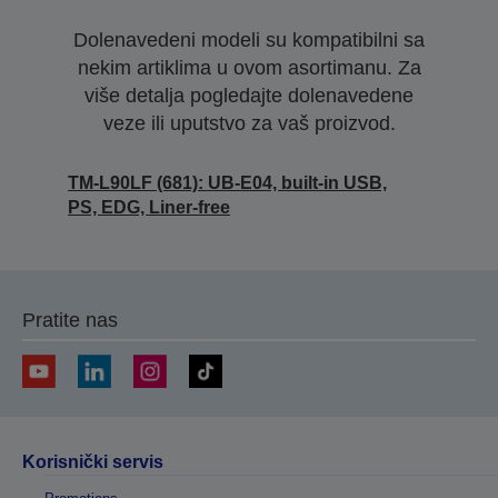
Dolenavedeni modeli su kompatibilni sa
nekim artiklima u ovom asortimanu. Za
više detalja pogledajte dolenavedene
veze ili uputstvo za vaš proizvod.
TM-L90LF (681): UB-E04, built-in USB,
PS, EDG, Liner-free
Pratite nas
Korisnički servis