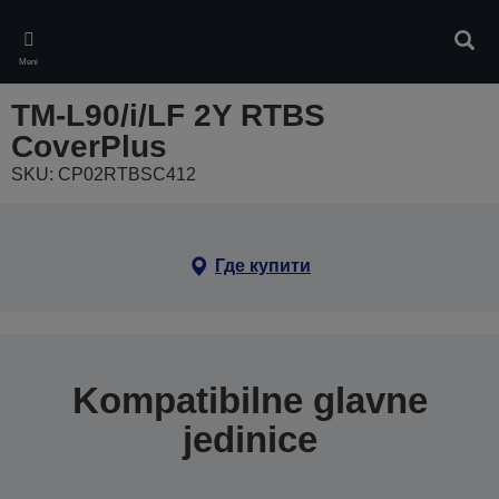
Skip
to
Pretr
main
Meni
content
TM-L90/i/LF 2Y RTBS
CoverPlus
SKU: CP02RTBSC412
Где купити
Kompatibilne glavne
jedinice