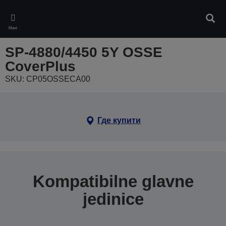
Skip
to
Pretr
main
Meni
content
SP-4880/4450 5Y OSSE
CoverPlus
SKU: CP05OSSECA00
Где купити
Kompatibilne glavne
jedinice