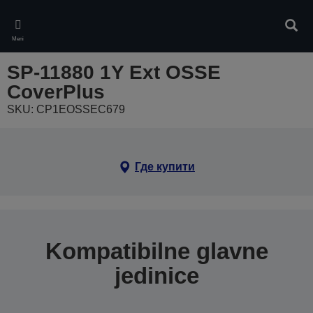
Skip
to
Pretr
main
Meni
content
SP-11880 1Y Ext OSSE
CoverPlus
SKU: CP1EOSSEC679
Где купити
Kompatibilne glavne
jedinice