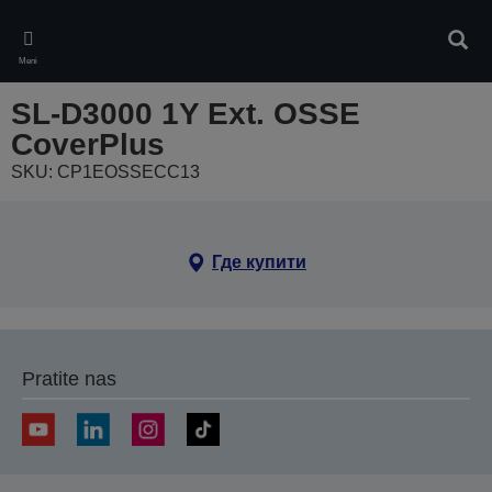
Skip
to
Pretr
main
Meni
content
SL-D3000 1Y Ext. OSSE
CoverPlus
SKU: CP1EOSSECC13
Где купити
Pratite nas