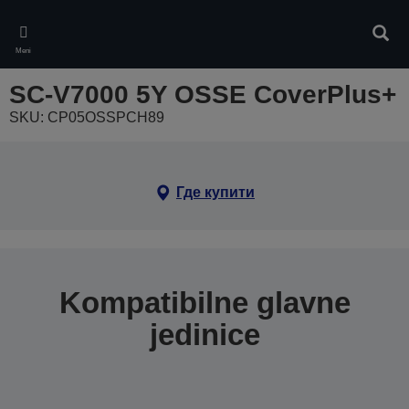
Skip
to
Pretr
main
Meni
content
SC-V7000 5Y OSSE CoverPlus+
SKU: CP05OSSPCH89
Где купити
Kompatibilne glavne
jedinice