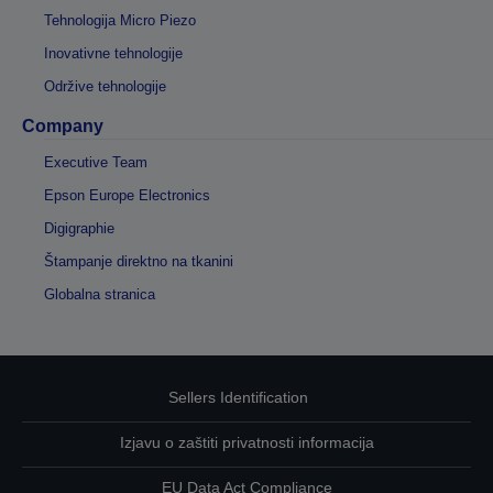
Tehnologija Micro Piezo
Inovativne tehnologije
Održive tehnologije
Company
Executive Team
Epson Europe Electronics
Digigraphie
Štampanje direktno na tkanini
Globalna stranica
Sellers Identification
Izjavu o zaštiti privatnosti informacija
EU Data Act Compliance