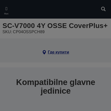
Skip
to
Pretr
main
Meni
content
SC-V7000 4Y OSSE CoverPlus+
SKU: CP04OSSPCH89
Где купити
Kompatibilne glavne
jedinice