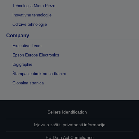
Tehnologija Micro Piezo
Inovativne tehnologije
Održive tehnologije
Company
Executive Team
Epson Europe Electronics
Digigraphie
Štampanje direktno na tkanini
Globalna stranica
Sellers Identification
Izjavu o zaštiti privatnosti informacija
EU Data Act Compliance