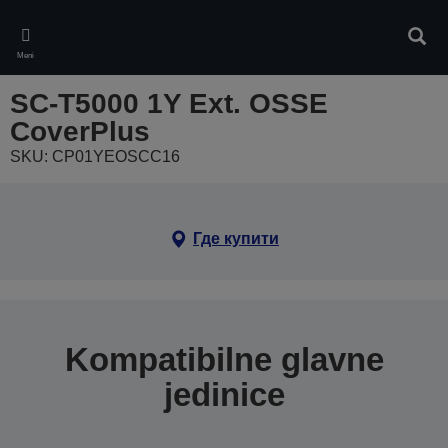
Skip
to
Pretr
main
Meni
content
SC-T5000 1Y Ext. OSSE
CoverPlus
SKU: CP01YEOSCC16
Где купити
Kompatibilne glavne
jedinice