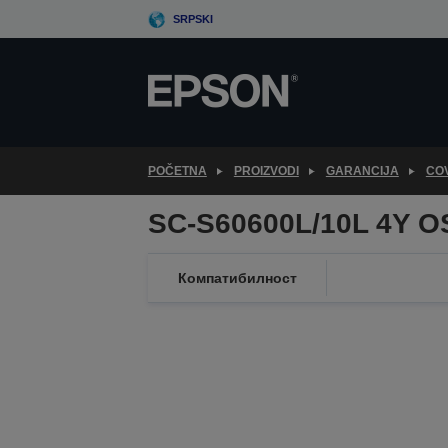
Skip
SRPSKI
to
main
content
POČETNA
PROIZVODI
GARANCIJA
CO
SC-S60600L/10L 4Y O
Компатибилност