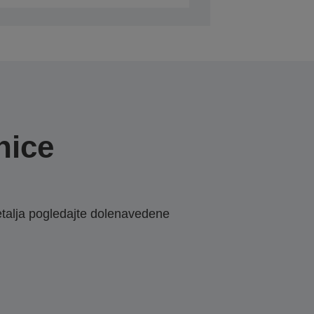
nice
etalja pogledajte dolenavedene