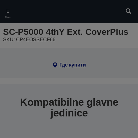
Skip
to
Pretr
main
Meni
content
SC-P5000 4thY Ext. CoverPlus
SKU: CP4EOSSECF66
Где купити
Kompatibilne glavne
jedinice