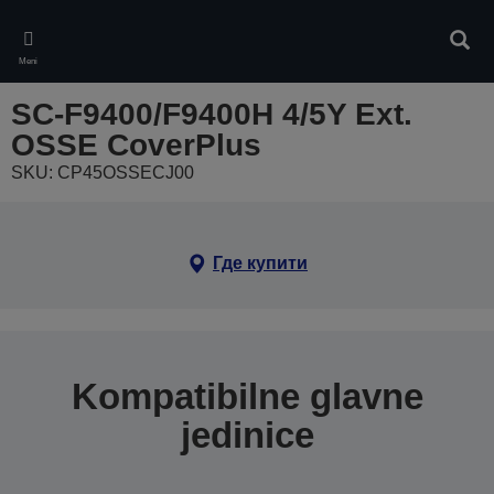
Skip
to
Pretr
main
Meni
content
SC-F9400/F9400H 4/5Y Ext.
OSSE CoverPlus
SKU: CP45OSSECJ00
Где купити
Kompatibilne glavne
jedinice