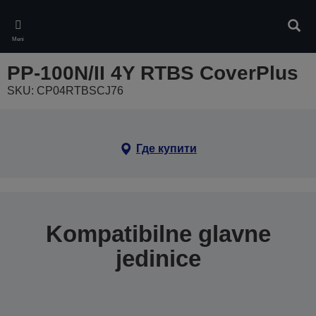
Skip
to
Pretr
main
Meni
content
PP-100N/II 4Y RTBS CoverPlus
SKU: CP04RTBSCJ76
Где купити
Kompatibilne glavne
jedinice