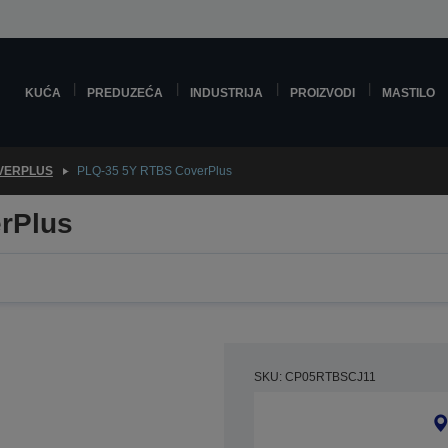
KUĆA
PREDUZEĆA
INDUSTRIJA
PROIZVODI
MASTILO
VERPLUS
PLQ-35 5Y RTBS CoverPlus
rPlus
SKU: CP05RTBSCJ11