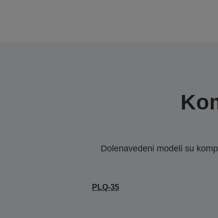
Kom
Dolenavedeni modeli su kompat
PLQ-35