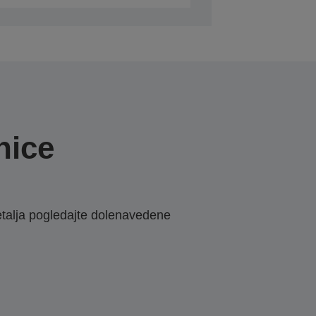
nice
etalja pogledajte dolenavedene