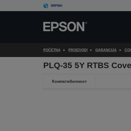
Skip
SRPSKI
to
main
content
POČETNA
PROIZVODI
GARANCIJA
CO
PLQ-35 5Y RTBS Cove
Компатибилност