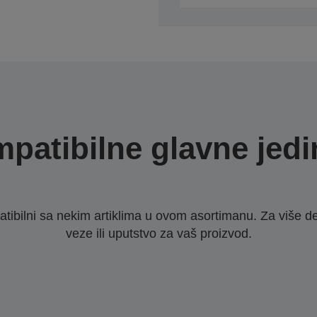
patibilne glavne jedi
ibilni sa nekim artiklima u ovom asortimanu. Za više d
veze ili uputstvo za vaš proizvod.