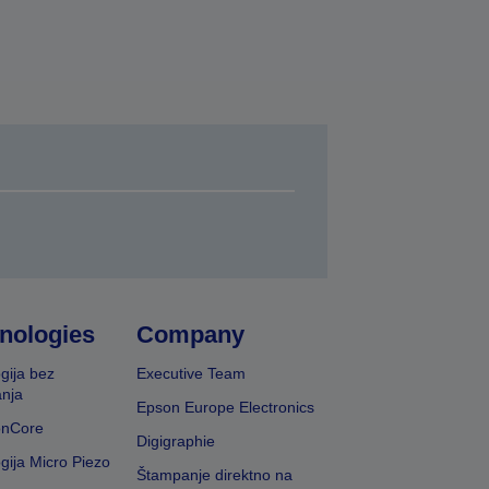
nologies
Company
gija bez
Executive Team
nja
Epson Europe Electronics
onCore
Digigraphie
gija Micro Piezo
Štampanje direktno na